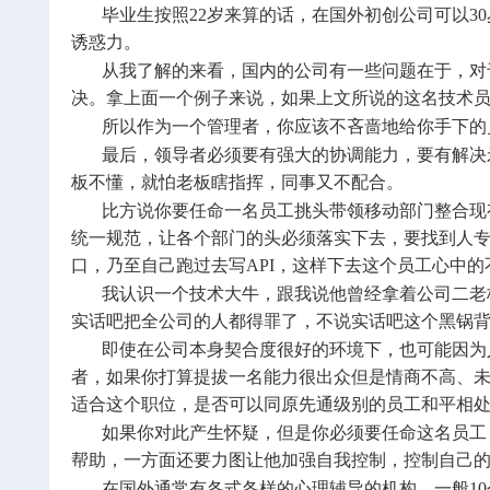
毕业生按照22岁来算的话，在国外初创公司可以3
诱惑力。
从我了解的来看，国内的公司有一些问题在于，对
决。拿上面一个例子来说，如果上文所说的这名技术
所以作为一个管理者，你应该不吝啬地给你手下的
最后，领导者必须要有强大的协调能力，要有解决
板不懂，就怕老板瞎指挥，同事又不配合。
比方说你要任命一名员工挑头带领移动部门整合现
统一规范，让各个部门的头必须落实下去，要找到人
口，乃至自己跑过去写API，这样下去这个员工心中
我认识一个技术大牛，跟我说他曾经拿着公司二老
实话吧把全公司的人都得罪了，不说实话吧这个黑锅
即使在公司本身契合度很好的环境下，也可能因为
者，如果你打算提拔一名能力很出众但是情商不高、
适合这个职位，是否可以同原先通级别的员工和平相
如果你对此产生怀疑，但是你必须要任命这名员工
帮助，一方面还要力图让他加强自我控制，控制自己
在国外通常有各式各样的心理辅导的机构，一般1