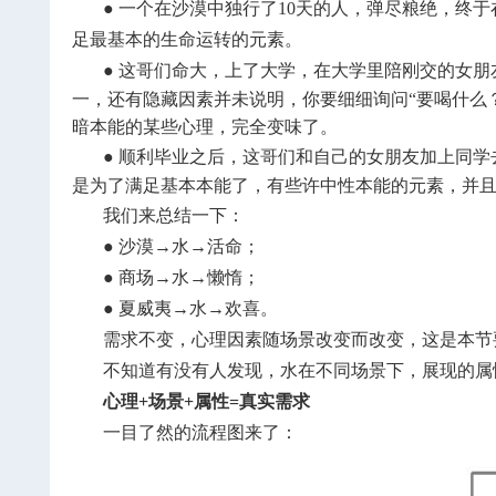
●
一个在沙漠中独行了10天的人，弹尽粮绝，终
足最基本的生命运转的元素。
●
这哥们命大，上了大学，在大学里陪刚交的女朋
一，还有隐藏因素并未说明，你要细细询问“要喝什么
暗本能的某些心理，完全变味了。
●
顺利毕业之后，这哥们和自己的女朋友加上同学
是为了满足基本本能了，有些许中性本能的元素，并
我们来总结一下：
●
沙漠→水→活命；
●
商场→水→懒惰；
●
夏威夷→水→欢喜。
需求不变，心理因素随场景改变而改变，这是本节
不知道有没有人发现，水在不同场景下，展现的属
心理+场景+属性=真实需求
一目了然的流程图来了：