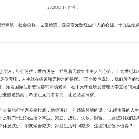
2020.03.17 作者：
为理想奔波，社会纷扰，世俗诱惑，摇晃着无数红尘中人的心旌。十九世纪
奔波，社会纷扰，世俗诱惑，摇晃着无数红尘中人的心旌。十九世纪叔
满足便无聊，人生就在痛苦和无聊之间摇摆。”王小波也说过，我们所有的
4日，知名国际注册管理咨询师杨老师，在中天华夏研发管理大学直播间为
职业航道指南，希望让无力者有力，让迷茫者洞察。
希腊哲学家苏格拉底，他曾讲过一句荡涤肺腑的话：“未经审视的人生
才是我们想过的生活？事业、家庭、成功、失败、财富……这些对我们意
？休息减少、朋友聚会减少、家庭生活时间减少，这些到底值不值得？