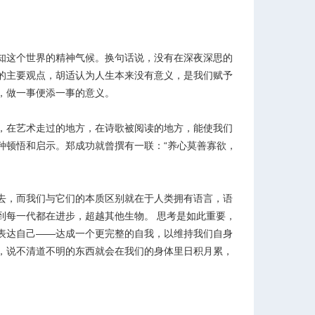
知这个世界的精神气候。换句话说，没有在深夜深思的
的主要观点，胡适认为人生本来没有意义，是我们赋予
，做一事便添一事的意义。
，在艺术走过的地方，在诗歌被阅读的地方，能使我们
种顿悟和启示。郑成功就曾撰有一联：“养心莫善寡欲，
去，而我们与它们的本质区别就在于人类拥有语言，语
到每一代都在进步，超越其他生物。 思考是如此重要，
表达自己——达成一个更完整的自我，以维持我们自身
，说不清道不明的东西就会在我们的身体里日积月累，