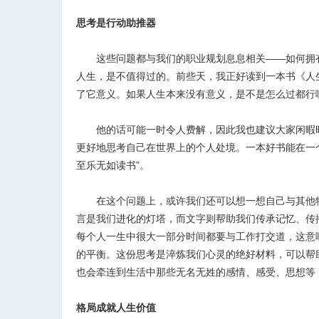
思考是行动助推器
这些问题都与我们的职业规划息息相关——如何拥有
人生，是不值得过的。前些天，我正好读到一本书《人
了它意义。如果人生本来没有意义，是不是怎么过都行
他的话可能一时令人费解，因此我也建议大家闲暇时
更好地思考自己在世界上的个人处境。一本好书能在一
至乐无如读书”。
在这个问题上，或许我们还可以想一想自己与其他物
言是我们进化的灯塔，而文字则帮助我们传承记忆、传
每个人一生中很大一部分时间都要与工作打交道，这意
的平衡。这份思考是淬炼我们心灵的绝好材料，可以帮
也会牵连到生活中那些无名无姓的感情、感受、思想等
格局成就人生价值