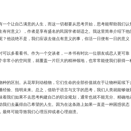
一个让自己满意的人生，而这一切都要从思考开始，思考能帮助我们认
生有何意义》，作者是享有盛名的民国学者胡适之。我这里简单介绍下他
呢？他说绝不是，我们应该去做点有意义的事，你活一日便有一日的意义
可以多看看书。作为一个交谈者，一本书有时比一位朋友或恋人更可靠
个非常小的空间里，就覆盖一片巨大的精神领地，也常常能使我们获得一
种的区别。从花草到动植物，它们生命的全部价值就在于让物种延续下
播经验、指明未来。总之，借助于语言与文字的思考，我们人类就能够做
味着我们如果不去思考构建自己的职业规划，通常也就不能充分、精确地
助我们去赢得自己希望的人生。因为在这条路上如果一直是一种困惑状态
，最终可能导致我们心理压抑或者心理崩溃。