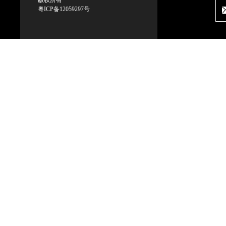
版权所有
粤ICP备12059297号