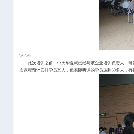
\r\n\r\n
此次培训之前，中天华夏就已经与该企业培训负责人、研
次课程预计安排学员
39
人，但实际听课的学员达到
60
多人，有