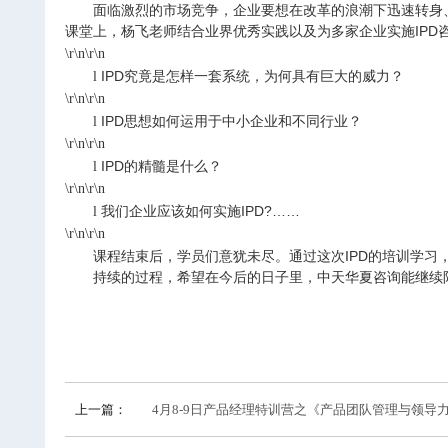
面临激烈的市场竞争，企业要想在改革的浪潮下迅速转身
课堂上，
杨飞老师结合业界优秀实践以及为多家企业实施
IPD
\r\n\r\n
IPD
究竟是怎样一套系统，为何具有巨大的威力？
l
\r\n\r\n
IPD
思想如何运用于中小企业和不同行业？
l
\r\n\r\n
IPD
的精髓是什么？
l
\r\n\r\n
我们企业应该如何实施
IPD?
……
l
\r\n\r\n
课程结束后，学员们意犹未尽。通过这次
IPD
的培训学习
持续的过程，希望在今后的日子里，中天华夏咨询能继续
上一篇：
4月8-9日产品经理特训营之《产品团队管理与领导力提