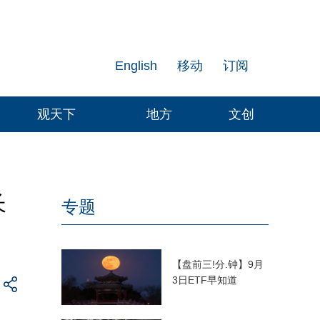
English
移动
订阅
观天下
地方
文创
长
专题
【盘前三!分.钟】9月
3日ETF早知道