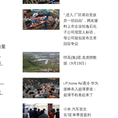
“;进入:厂区请自觉放
弃一切自由”，网友爆
料上市企业恒逸石化
子公司现雷人标语，
母公司疑似发布文章
回应争议
衡量
、
悍高{集}团;龙虎榜数
能。
据（9月19日）
i,P;hone Air遇冷 华为
一
接棒杀入超薄赛道：
赋。
超薄手机卷起来了
小米.汽车首次
实‘现’单季度盈利