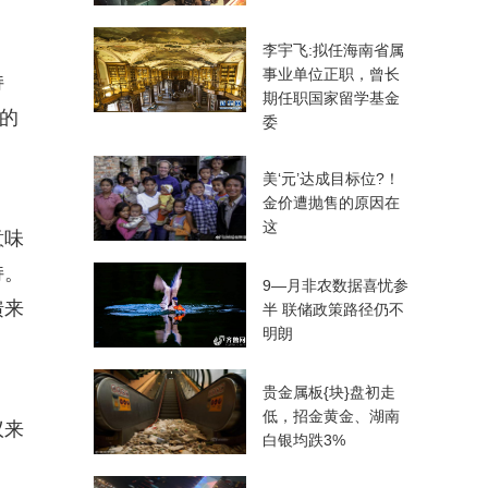
李宇飞:拟任海南省属
事业单位正职，曾长
持
期任职国家留学基金
的
委
美‘元’达成目标位?！
金价遭抛售的原因在
这
意味
持。
9—月非农数据喜忧参
馈来
半 联储政策路径仍不
明朗
贵金属板{块}盘初走
低，招金黄金、湖南
议来
白银均跌3%