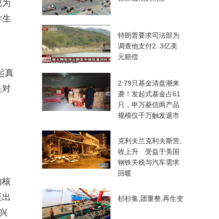
视为
学生
特朗普要求司法部为
调查他支付2..3亿美
元赔偿
起真
2:79只基金清盘潮来
是对
袭！发起式基金占61
只，申万菱信两产品
规模仅千万触发退市
克利夫兰克利夫斯营,
收上升 受益于美国
钢铁关税与汽车需求
回暖
的核
至出
杉杉集,团重整,再生变
兴