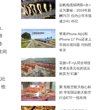
起帆电缆续聘陈<永>
达为董秘：2024年薪
酬75万 任内公司市值
减少41.45亿
动。
苹果iPhone Ai{r}和
师
iPhone 17 Pro还未上
冷
市就出现问题 与拍照
有关
生间
花旗<不>认同全球投
资者去美元化的说法
称其为“幻象”
代社
，他
聚:焦航空航天核心标
的 华安国证航天航空
行业ETF一指布局