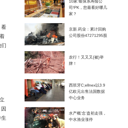
10家:银保系寿险公
司!PK，您最看好哪几
家？
，看
京新.药业：累计回购
公司股份47271295股
着
他们
农行！又又又{被}举
牌！
西班牙C;ellnex以3.9
亿欧元出售法国数据
中心业务
立
，因
水产概‘念’盘初走强，
学生
中水渔业涨停