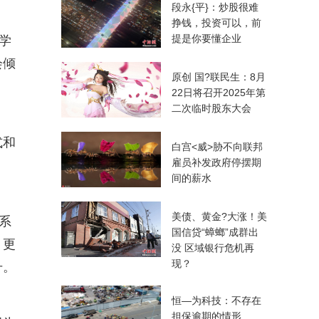
段永{平}：炒股很难
挣钱，投资可以，前
提是你要懂企业
学
会倾
原创 国?联民生：8月
22日将召开2025年第
二次临时股东大会
式和
白宫<威>胁不向联邦
雇员补发政府停摆期
间的薪水
美债、黄金?大涨！美
系
国信贷“蟑螂”成群出
，更
没 区域银行危机再
现？
升。
恒—为科技：不存在
担保逾期的情形