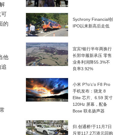
解
这可
Sy
chrony Financial创
面的
IPO以来新高后走低
宜宾!银行半年两换行
长郭华履新承压 零售
当他
业务利润降55.3%不
的追
良率3.92%
小米 P?o‘c’o F8 Pro
手机发布：骁龙 8
Elite 芯片、6.59 英寸
120Hz 屏幕，配备
常
Bose 联名扬声器
归.创通桥!于11月7日
斥资117.2万港元回购