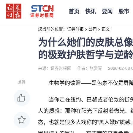
首页
快讯
要闻
股市
您当前的位置：
证券时报
>
公司
>
正文
为什么她们的皮肤总像
的极致护肤哲学与逆龄
来源：证券时报网
作者：张雅琴
2026-02-08 
生物学的馈赠——黑色素不仅是屏障
点赞
当你走在纽约、巴黎或者伦敦的街
人的质感：那种在阳光下反射着微光、细
态，也就是很多人戏称的“黑人嫩b”质