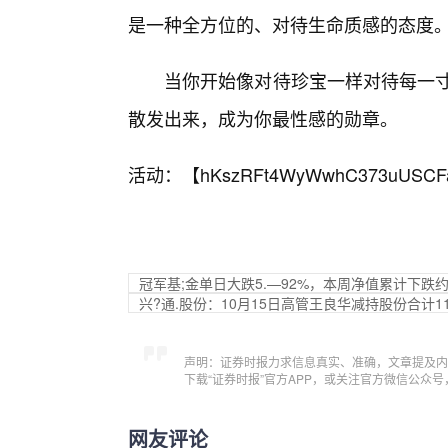
是一种全方位的、对待生命质感的态度
当你开始像对待珍宝一样对待每一寸
散发出来，成为你最性感的勋章。
活动：【
hKszRFt4WyWwhC373uUSCF
冠军基;金单日大跌5.—92%，本周净值累计下跌约
兴?通.股份：10月15日高管王良华减持股份合计11
声明：证券时报力求信息真实、准确，文章提及内
下载“证券时报”官方APP，或关注官方微信公众
网友评论