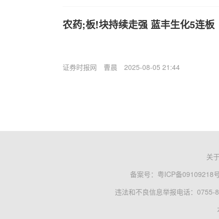
农药;板!块持续走强 蓝丰生化5连板
证券时报网
曹晨
2025-08-05 21:44
关
备案号：
粤ICP备09109218
违法和不良信息举报电话：0755-83