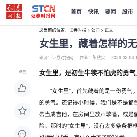
首页
快讯
要闻
股市
您当前的位置：
证券时报
>
公司
>
正文
女生里，藏着怎样的无
来源：证券时报网
作者：陈秋实
2026-02-08 
女生里，是初生牛犊不怕虎的勇气
点赞
“女生里”，首先藏着的是一份勇气
的勇气。还记得小时候，我们是不是都曾
帚当成吉他，在房间里放声歌唱，或是
险。那时的“女生里”，没有太多条条框