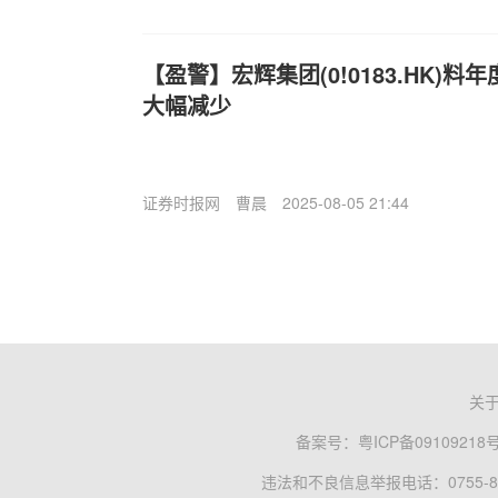
【盈警】宏辉集团(0!0183.HK)
大幅减少
证券时报网
曹晨
2025-08-05 21:44
关
备案号：
粤ICP备09109218
违法和不良信息举报电话：0755-83