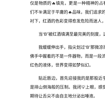
仅是物质的🔥填充，更是一种精神的占
们不🎯满足于平庸的🔥品味，我们追求
衬下，红酒的色彩变得愈发危险而迷人
当“B”被红酒填满至最完美的刻度
我缓缓伸出手，指尖划过“B”那微
佛手中握着的不是一件器物，而是一段流
红色的液体，世界变得如梦似幻。
贴近唇边，首先迎接我的是那股近
是排山倒海般的压制。我闭💡上眼，感
期待让舌尖不由自主地分泌出唾液。