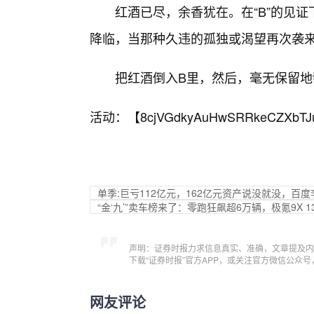
红酒已尽，余香犹在。在“B”的见
降临，当那种久违的孤独或渴望再次袭
把红酒倒入B里，然后，毫无保留地
活动：【
8cjVGdkyAuHwSRRkeCZXbTJ
单季:巨亏112亿元，162亿元资产说没就没，百
“金‘九’”卖车榜来了：零跑狂飙超6万辆，极氪9X
声明：证券时报力求信息真实、准确，文章提及内
下载“证券时报”官方APP，或关注官方微信公众
网友评论