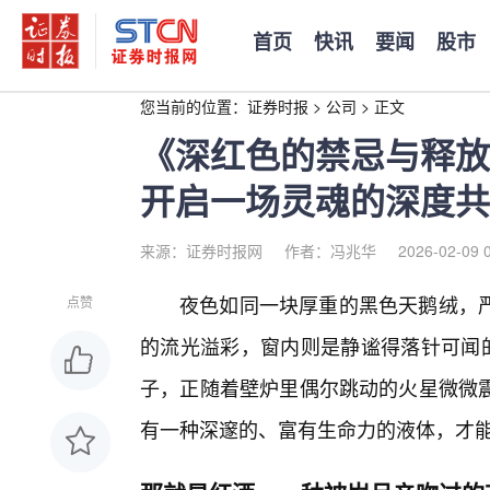
首页
快讯
要闻
股市
您当前的位置：
证券时报
>
公司
>
正文
《深红色的禁忌与释放
开启一场灵魂的深度共
来源：证券时报网
作者：冯兆华
2026-02-09 
夜色如同一块厚重的黑色天鹅绒，
点赞
的流光溢彩，窗内则是静谧得落针可闻的
子，正随着壁炉里偶尔跳动的火星微微
有一种深邃的、富有生命力的液体，才