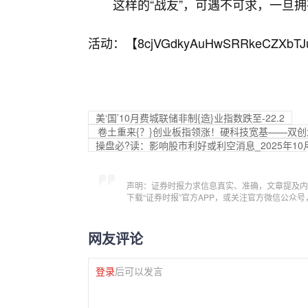
这样的“战友”，可遇不可求，一旦拥
活动：【
8cjVGdkyAuHwSRRkeCZXbTJ
美‘国’10月费城联储非制{造}业指数跌至-22.2
卷土重来{？}创业板指领涨！硬科技宽基——双创龙
操盘必?读：影响股市利好或利空消息_2025年10
声明：证券时报力求信息真实、准确，文章提及内
下载“证券时报”官方APP，或关注官方微信公众
网友评论
登录
后可以发言