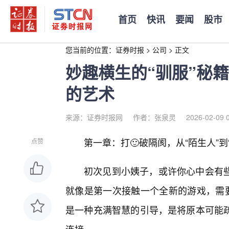
首页
快讯
要闻
股市
您当前的位置：
证券时报
>
公司
>
正文
妙趣横生的“驯服”秘
的艺术
来源：证券时报网
作者：张泉灵
2026-02-09 
第一章：打🙂破隔阂，从“陌生人”到
点赞
初次见到小姨子，或许你心中会有些
就像是第一次接触一个全新的游戏，需要
是一种充满智慧的引导，是将原本可能