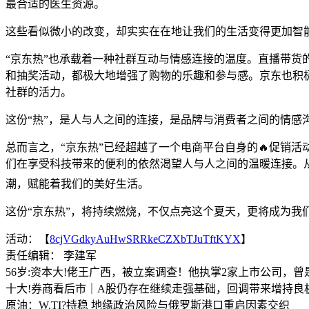
最合适的医生资源。
这些看似微小的改变，却实实在在地让我们的生活变得更加智
“京东热”也承载着一种社群互动与情感连接的温度。直播带
和抽奖活动，都极大地增强了购物的乐趣和参与感。京东也积极
社群的活力。
这份“热”，是人与人之间的连接，是品牌与消费者之间的情感
总而言之，“京东热”已经超越了一个电商平台自身的🔥促销
们在享受科技带来的便利的依然渴望人与人之间的温暖连接。
潮，赋能着我们的美好生活。
这份“京东热”，将持续燃烧，不仅点亮这个夏天，更将成为我
活动：【
8cjVGdkyAuHwSRRkeCZXbTJuTftKYX
】
责任编辑： 李建军
56岁:资本大!佬王广西，被立案调查！他执掌2家上市公司，曾是
十大!券商看后市｜A股仍存在继续走强基础，回调带来增持良
原油：W.TI?持稳 地缘政治风险与俄罗斯港口重启因素交织