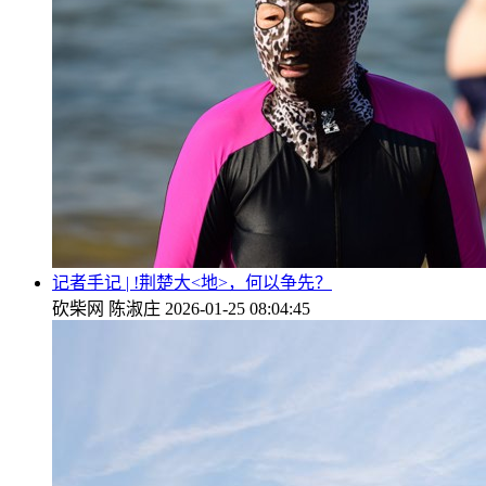
记者手记 | !荆楚大<地>，何以争先？
砍柴网
陈淑庄
2026-01-25 08:04:45