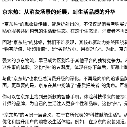
京东热：从消费场景的延展，到生活品质的升华
“京东热”的现象级传播，背后折射出的，不仅仅是消费者购买
贴心服务共同构筑的生活新生态。在这个生态里，消费者不再
回溯“京东热”的脉络，我们不难发现，其核心驱动力始终围绕
“物有所值、物超所值”，是“买得放心、用得舒心”。为此，京
强大的京东物流，早已成为区别🙂于其他平台的独特竞争力。从
这件事的体验。这份“热”的🔥温度，体现在你下单后，屏幕
与此“京东热”也象征着消费升级的深化。不再是简单的追求品
面。更重要的是，京东在其中扮演了“品质把关者”的角色。
你可以在京东上找到最新款的智能手机，体验科技带来的便捷
计师的品牌，为自己的生活注入更多个性和品味。这份“热”，是
“京东热”的🔥另一层含义，在于它所代表的“科技赋能生活”
优化和提升用户的购物及生活体验。例如，在京东的家装频道，