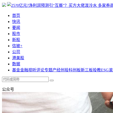
首页
快讯
要闻
股市
新股
信披+
公司
港美股
数据
基金
金融
视听
评论
专题
产经
创投
科创板
新三板
投教
ESG
滚
公众号