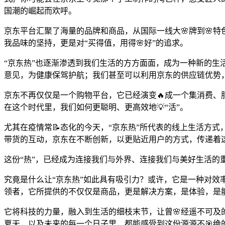
国潮的崛起而欢呼。
京东平台汇聚了海量的品牌和商品，从国际一线大🌸牌到🌸
我品味的坚持，更是对“买得值，用得🌸好”的追求。
“京东热”也逐渐渗透到我们生活的方方面面，成为一种新的
意见，为健康保驾护航；我们甚至可以利用京东的供应链优势
京东不再仅仅是一个购物平台，它已经演变🔥成一个集消费、
在这个时代里，我们如何更聪明、更高效地💡“活”。
尤其在疫情常📝态化的今天，“京东热”所代表的线上生活方
带货的互动，京东在不断创新，以更贴近用户的方式，传递着
这份“热”，已经成为连接我们与外界、连接我们与美好生活的
究竟是什么让“京东热”如此具有吸引力？或许，它是一种对效
领者，它所提供的不仅仅是商品，更是解决方案，是体验，是
它将科技的力量，融入到生活的细枝末节，让曾🌸经遥不可及
夏天，以及未来的每一个日子里，都能感受到这份源源不🎯绝