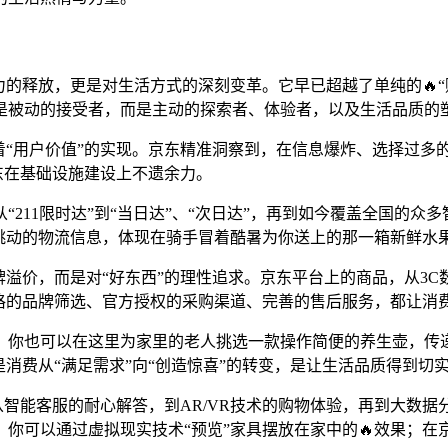
力的释放，更是对生活方式的深刻变革。它早已超越了单纯的🔥
是被动的接受者，而是主动的探索者、体验者，以及生活品质的
着“用户价值”的实现。京东精准洞察到，在信息爆炸、选择过多
东在基础设施建设上不遗余力。
“211限时达”到“当日达”、“次日达”，再到如今覆盖全国的众
上跳动的物流信息，体现在骑手冒着酷暑为你送上的那一箱新鲜水
牌溢价，而是对“好东西”的理性追求。京东平台上的商品，从3
严格的品牌筛选、官方授权的采购渠道、完善的售后服务，都让消
；你也可以在这里为家里的老人挑选一款操作简便的养生壶，传递
消费从“满足需求”向“创造惊喜”的转变，是让生活品质得到切
。从智能客服的耐心解答，到AR/VR技术的购物体验，再到大数
你可以通过虚拟现实技术“预览”家具摆放在家中的🔥效果；