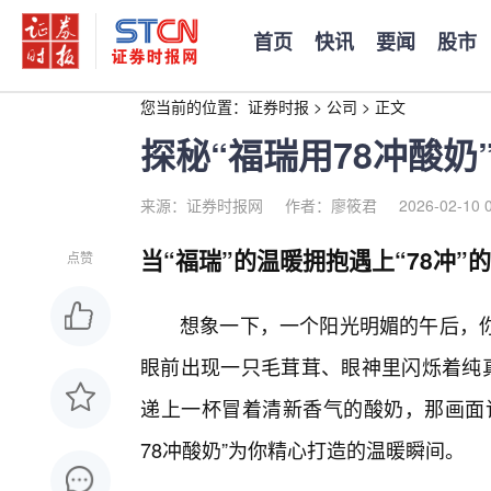
首页
快讯
要闻
股市
您当前的位置：
证券时报
>
公司
>
正文
探秘“福瑞用78冲酸
来源：证券时报网
作者：廖筱君
2026-02-10 
当“福瑞”的温暖拥抱遇上“78冲”的
点赞
想象一下，一个阳光明媚的午后，
眼前出现一只毛茸茸、眼神里闪烁着纯真
递上一杯冒着清新香气的酸奶，那画面
78冲酸奶”为你精心打造的温暖瞬间。