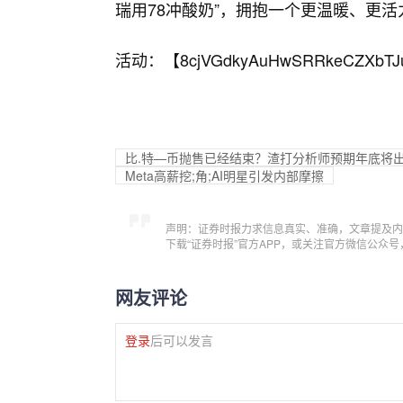
瑞用78冲酸奶”，拥抱一个更温暖、更
活动：【
8cjVGdkyAuHwSRRkeCZXbTJ
比.特—币抛售已经结束？渣打分析师预期年底将
Meta高薪挖;角;AI明星引发内部摩擦
声明：证券时报力求信息真实、准确，文章提及内
下载“证券时报”官方APP，或关注官方微信公众
网友评论
登录
后可以发言