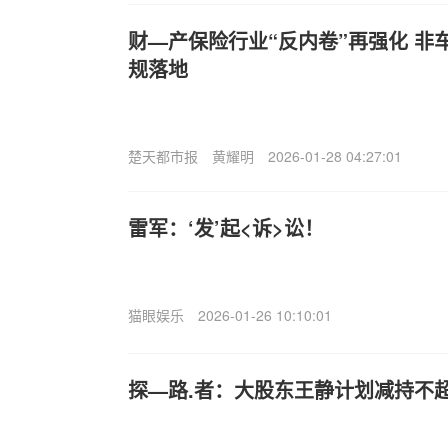
财—产保险行业“反内卷”再强化 非
规落地
楚天都市报
黄耀明
2026-01-28 04:27:01
雷军：‘发’起<诉>讼！
猫眼娱乐
2026-01-26 10:10:01
探—路.者：大股东王静计划减持不超过