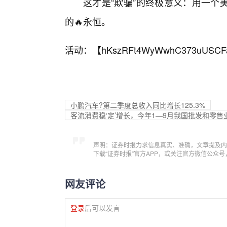
这才是“欺骗”的终极意义：用一个
的🔥永恒。
活动：【
hKszRFt4WyWwhC373uUSCF
小鹏汽车?第二季度总收入同比增长125.3%
客流消费稳‘定’增长，今年1—9月我国批发和零
声明：证券时报力求信息真实、准确，文章提及内
下载“证券时报”官方APP，或关注官方微信公众
网友评论
登录
后可以发言