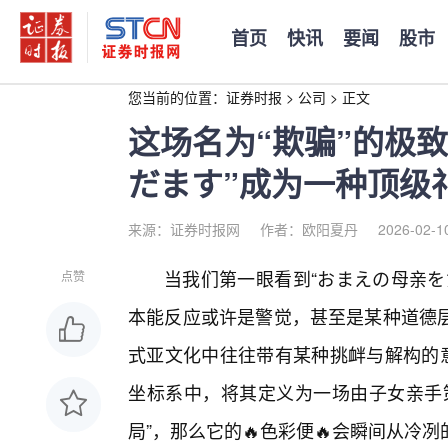
首页
快讯
要闻
股市
您当前的位置：
证券时报
>
公司
>
正文
这场名为“欺骗”的极
だます”成为一种顶级
来源：证券时报网
作者：欧阳夏丹
2026-02-1
当我们第一眼看到“おまえの母亲を
点赞
本能反应或许是警觉，甚至是某种道德
式亚文化中往往带有某种挑衅与解构的意
坐标系中，将其定义为一场由子女亲手
局”，那么它的🔥色彩便🔥会瞬间从冷