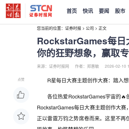
首页
快讯
要闻
股市
您当前的位置：
证券时报
>
公司
>
正文
RockstarGame
你的狂野想象，赢取专
来源：证券时报网
作者：郑惠敏
2026-02-10 
R星每日大赛主题创作大赛：踏入
点赞
各位热爱RockstarGames宇宙
RockstarGames每日大赛主题创
正以雷霆万钧之势席卷而来。这里不再