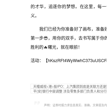
的才华，追逐你的梦想。在这里，每一
义。
我们已经为你准备好了画布，准备好
第一步😎，用你的双手，去书写属于你的R
胜利的🔥曙光，就在眼前！
活动：【
hKszRFt4WyWwhC373uUSCF
天瞳威视<港>股IPO：上汽集团到底是关联方还
平{安}银行中层调整 涉及零售多部门负责人和分
声明：证券时报力求信息真实、准确，文章提及内