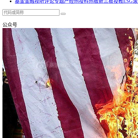
基金
金融
视听
评论
专题
产经
创投
科创板
新三板
投教
ESG
滚
公众号