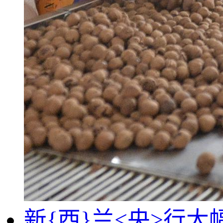
新{西}兰<央>行