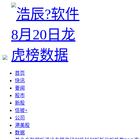
首页
快讯
要闻
股市
新股
信披+
公司
港美股
数据