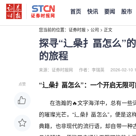
首页
快讯
要闻
股市
您当前的位置：
证券时报
>
公司
>
正文
探寻“辶喿扌畐怎么”
的旅程
来源：证券时报网
作者：李瑞英
2026-02-10 
“辶喿扌畐怎么”：一个开启无限可
点赞
在浩瀚的🔥文字海洋中，总有一些
的璀璨光芒。“辶喿扌畐怎么”，便是这
典籍，也非现代的流行语，却自带一种