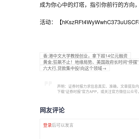
成为你心中的灯塔，指引你前行的方向
活动：【
hKszRFt4WyWwhC373uUSCF
香;港中文大学教授创业，拿下超14亿元融资
黄金;狂飙不止！地缘局势、美国政府长时间“停摆”
六大行,贷款集中投!向这个领域→
声明：证券时报力求信息真实、准确，文章提及内
下载“证券时报”官方APP，或关注官方微信公众
网友评论
登录
后可以发言