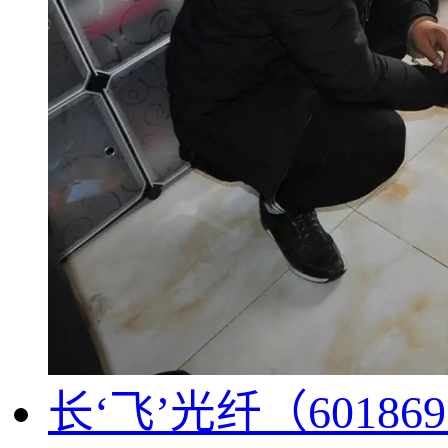
长‘飞’光纤（601