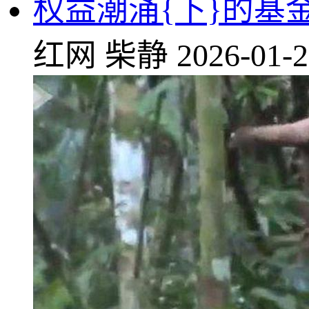
权益潮涌{下}的基
红网
柴静
2026-01-2