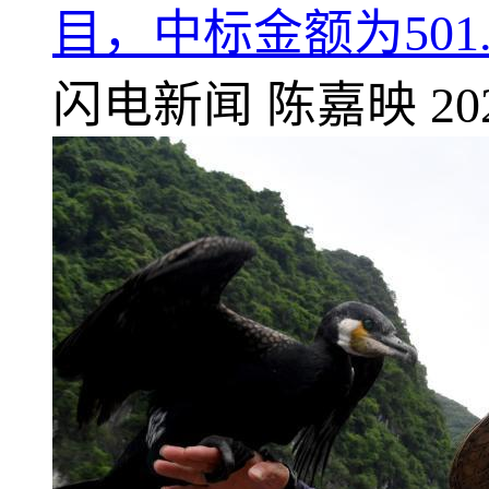
目，中标金额为501.
闪电新闻
陈嘉映
20