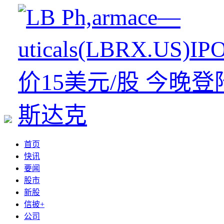
首页
快讯
要闻
股市
新股
信披+
公司