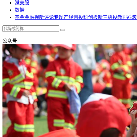
港美股
数据
基金
金融
视听
评论
专题
产经
创投
科创板
新三板
投教
ESG
滚
公众号