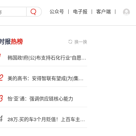
公众号
电子报
客户端
时报
热榜
换一换
韩国政!府{公}布支持石化行业“自愿”重组的措施
美的高书：安得智联有望成{为}集团第一家{分}拆上市公司
怡‘亚’通：强调供应链核心能力
28万.买的车3个月贬值！上百车主称遭“背刺”，深蓝汽车被指“变相降价”