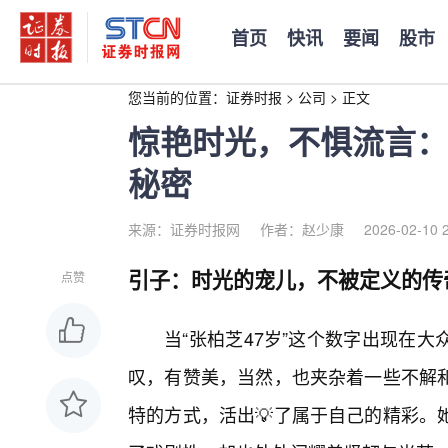
首页
快讯
要闻
股市
您当前的位置：
证券时报
>
公司
>
正文
惊艳时光，不惧流言：
秘密
来源：证券时报网
作者：赵少康
2026-02-10 
引子：时光的宠儿，不被定义的传
点赞
当“张柏芝47岁”这个数字出现在
叹，有赞美，当然，也夹杂着一些不解
特的方式，活出💡了属于自己的精彩。