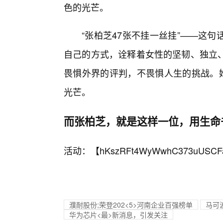
色的光芒。
“张柏芝47张不挂一丝挂”——这
自己的方式，诠释着女性的坚韧、独立
畏惧外界的评判，不畏惧人生的挑战。她
光芒。
而张柏芝，就是这样一位，用生命
活动：【
hKszRFt4WyWwhC373uUSCF
濮耐股份;荣登202<5>河南企业百强榜单
马可波
华为芯片<最>新消息，引发关注