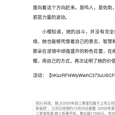
度向着这个方向赶来。是鸣人，是佐助，
邪恶力量的波动。
小樱知道，她的战斗，并没有完全
境，她也能够凭借着自己的意志、智慧
那朵在逆境中顽强盛开的粉色花蕾，在
樱，用自己的方式，再次证明了她的价
活动：【
hKszRFt4WyWwhC373uUSCF
同兴:科技：预,计2025年前三季度归属于上市公司股
新宙邦‘：’公司已经预约10月29日披露《2025年
三星发布首;款三折叠手机，售价超17000元，