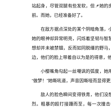
站起身，尽管双腿有些发软，但📌她的
前。而她，已经准备好了。
在敌方据点深处的某个阴暗角落，
她的眼神却异常明亮，闪烁着坚韧与智
想却并未被禁锢，反而如同脱缰的野马
边，他们的脸上带着自以为是的得意，
小樱嘴角勾起一丝嘲讽的弧度，她
“做梦！”她嘶吼道，声音因嘶哑而显得更
敌人的脸色瞬间变得铁青，他们没想
烈。粗暴的殴打接踵而至，每一次撞击