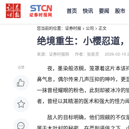
首页
快讯
要闻
股市
您当前的位置：
证券时报
>
公司
>
正文
绝境重生：小樱忍道，
来源：证券时报网
作者：张泉灵
2026-02-10 
夜，墨染般浓稠，笼罩着这片本该
点赞
鼻气息，偶尔传来几声压抑的呻吟，更
一抹曾经耀眼的粉色，此刻却被冰冷的锁
者，曾经以其精湛的医术和强大的怪力
敌人的目标明确，他们觊觎的不仅
属于木叶村的秘密。在严刑逼供之下，