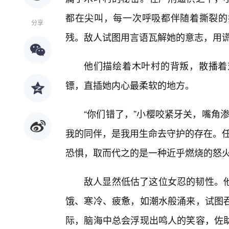
都在尖叫，每一次呼吸都伴随着撕裂的
分享
残。敌人试图用言语瓦解她的意志，用
他们描绘着木叶村的背叛，散播着
镖，直插她内心最柔软的地方。
“你们错了，”小樱咬紧牙关，嘴角
我的同伴，是我用生命去守护的存在。任
恐惧，取而代之的是一种近乎燃烧的怒
敌人显然低估了这位女忍的韧性。
饿、寒冷、疲惫，如潮水般涌来，试图吞
际，脑海中总会浮现出鸣人的笑容，佐