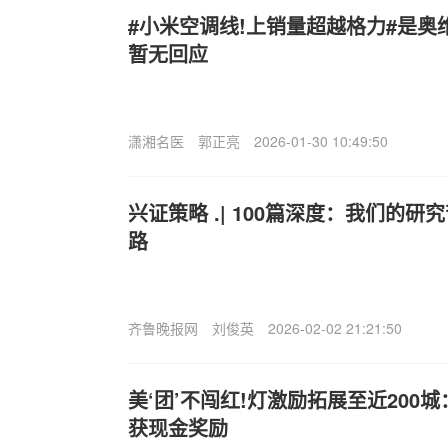
#小米空调线!上销量超越格力#是
暂无回应
潇湘名医
郭正亮
2026-01-30 10:49:50
兴证策略 .| 100篇深度：我们的
路
齐鲁晚报网
刘俊英
2026-02-02 21:21:50
美‘团’不闯红!灯激励拓展至近200
获现金奖励