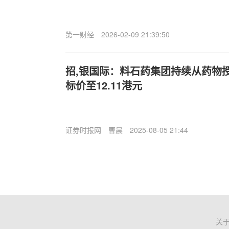
第一财经
2026-02-09 21:39:50
招,银国际：料石药集团持续从药物
标价至12.11港元
证券时报网
曹晨
2025-08-05 21:44
关