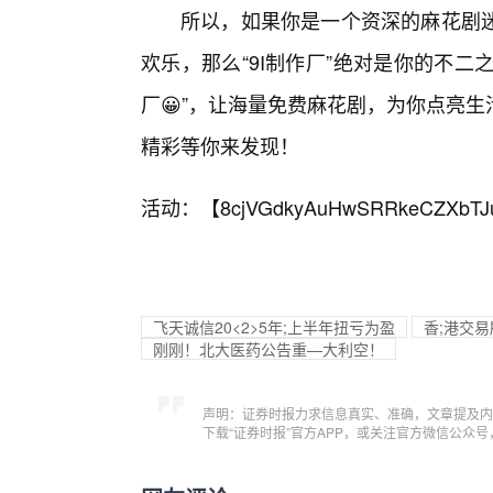
所以，如果你是一个资深的麻花剧
欢乐，那么“9I制作厂”绝对是你的不二
厂😀”，让海量免费麻花剧，为你点亮
精彩等你来发现！
活动：【
8cjVGdkyAuHwSRRkeCZXbTJ
飞天诚信20<2>5年;上半年扭亏为盈
香;港交易
刚刚！北大医药公告重—大利空！
声明：证券时报力求信息真实、准确，文章提及内
下载“证券时报”官方APP，或关注官方微信公众