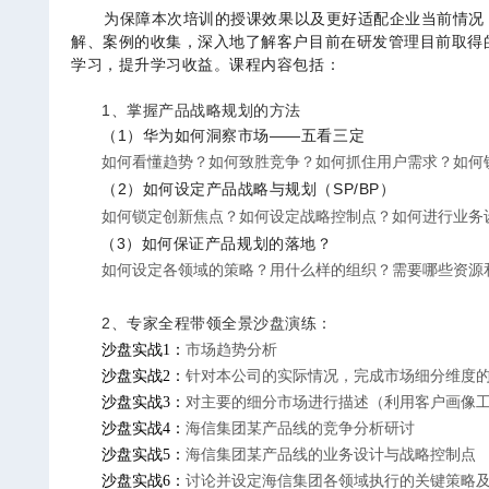
为保障本次培训的授课效果以及更好适配企业当前情况
解、案例的收集，深入地了解客户目前在研发管理目前取得
学习，提升学习收益。课程内容包括：
1、掌握产品战略规划的方法
（
1
）华为如何洞察市场——五看三定
—
五看三定
如何看懂趋势？如何致胜竞争？如何抓住用户需求？如何
（
2
）如何设定产品战略与规划（
SP/BP
）
如何锁定创新焦点？如何设定战略控制点？如何进行业务
（
3
）如何保证产品规划的落地？
如何设定各领域的策略？用什么样的组织？需要哪些资源
2、专家全程带领全景沙盘演练：
沙盘实战
1
：
市场趋势分析
沙盘实战
2
：
针对本公司的实际情况，完成市场细分维度
沙盘实战
3
：
对主要的细分市场进行描述（利用客户画像
沙盘实战
4
：
海信集团某产品线的竞争分析研讨
沙盘实战
5
：
海信集团某产品线的业务设计与战略控制点
沙盘实战
6
：
讨论并设定海信集团各领域执行的关键策略