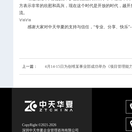
方表示非常的欣慰和高兴，现在这个时代是开放的时代，越开
流。
\r\n\r\n
感谢大家对中天华夏的支持与信任，“专业、分享、快乐”
-
上一篇：
4月14-15日为创维某事业部成功举办《项目管理能力
CopyRight ©2021-2026
深圳中天华夏企业管理咨询有限公司